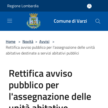
Salta al contenuto principale
Regione Lombardia
Comune di Varzi
Home
>
Novità
>
Avvisi
>
Rettifica avviso pubblico per l'assegnazione delle unità
abitative destinate a servizi abitativi pubblici
Rettifica avviso
pubblico per
l'assegnazione delle
unità abitative