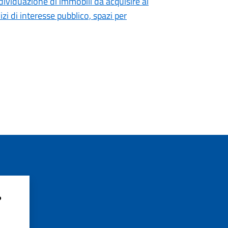
dividuazione di immobili da acquisire al
i di interesse pubblico, spazi per
?