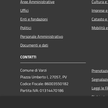
Aree Amministrative
Cultura e
Uffici
Imprese 
Enti e fondazioni
Catasto e
Politici
Mobilità e
Personale Amministrativo
Documenti e dati
CONTATTI
Comune di Varzi
Prenotaz
Piazza Umberto I, 27057, PV
Segnalazi
Codice Fiscale: 86003550182
Leggi le 
Partita IVA: 01314470186
Richiesta
PEC: protocollo@pec.comune.varzi.pv.it