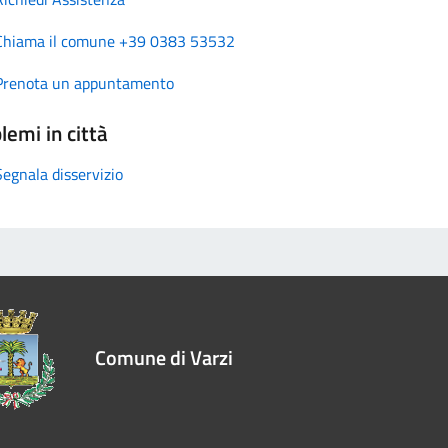
Chiama il comune +39 0383 53532
Prenota un appuntamento
lemi in città
Segnala disservizio
Comune di Varzi