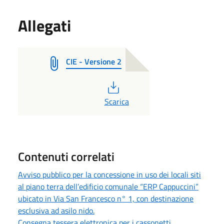
Allegati
CIE - Versione 2
PDF
Scarica
Contenuti correlati
Avviso pubblico per la concessione in uso dei locali siti
al piano terra dell’edificio comunale “ERP Cappuccini”
ubicato in Via San Francesco n° 1, con destinazione
esclusiva ad asilo nido.
Consegna tessera elettronica per i cassonetti