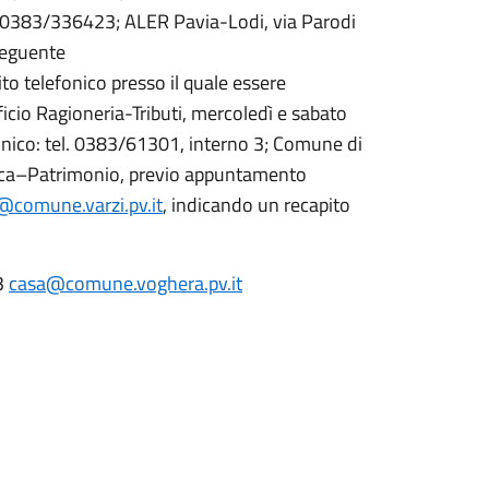
l. 0383/336423; ALER Pavia-Lodi, via Parodi
seguente
to telefonico presso il quale essere
ficio Ragioneria-Tributi, mercoledì e sabato
onico: tel. 0383/61301, interno 3; Comune di
stica–Patrimonio, previo appuntamento
a@comune.varzi.pv.it
, indicando un recapito
23
casa@comune.voghera.pv.it