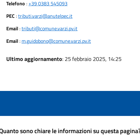
Telefono
:
+39 0383 545093
PEC
:
tributi.varzi@anutelpec.it
Email
:
tributi@comune.varzi.pv.it
Email
:
m.guidobono@comune.varzi.pv.it
Ultimo aggiornamento
: 25 febbraio 2025, 14:25
Quanto sono chiare le informazioni su questa pagina