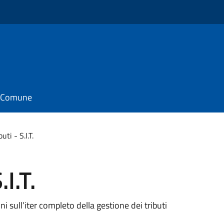
il Comune
uti - S.I.T.
.I.T.
oni sull’iter completo della gestione dei tributi