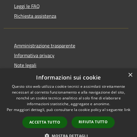
Leggi le FAQ
Richiesta assistenza
Amministrazione trasparente
Informativa privacy
Note legali
×
Dichiarazione di accessibilità
Informazioni sui cookie
Questo sito web utilizza cookie tecnici e assimilati strettamente
necessari al corretto funzionamento e alla navigazione del sito,
nonché un cookie tecnico analitico al solo fine di elaborare
informazioni statistiche, aggregate e anonime.
RSS
Copyright © 2026 • Comune di
Per maggiori dettagli, può consultare la cookie policy al seguente
link
Accessibilità
Varzi • Powered by
Privacy
Municipium
Accesso
•
RIFIUTA TUTTO
ACCETTA TUTTO
Cookie
redazione
Mappa del sito
MOSTRA DETTAGLI