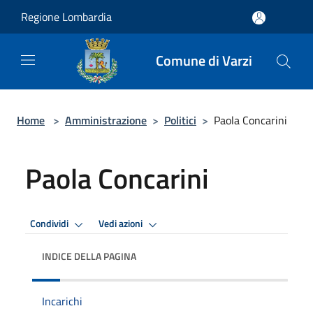
Salta al contenuto principale
Regione Lombardia
Comune di Varzi
Home
>
Amministrazione
>
Politici
>
Paola Concarini
Paola Concarini
Condividi
Vedi azioni
INDICE DELLA PAGINA
Incarichi