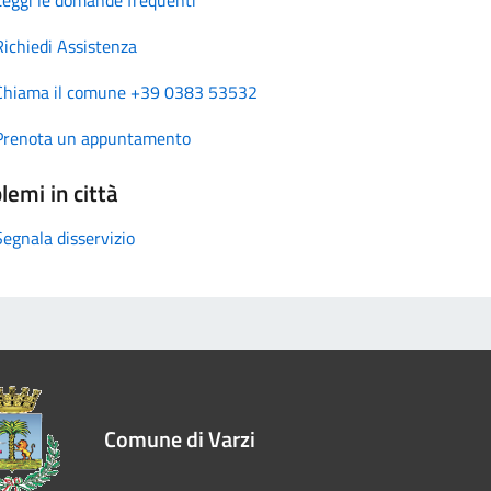
Richiedi Assistenza
Chiama il comune +39 0383 53532
Prenota un appuntamento
lemi in città
Segnala disservizio
Comune di Varzi