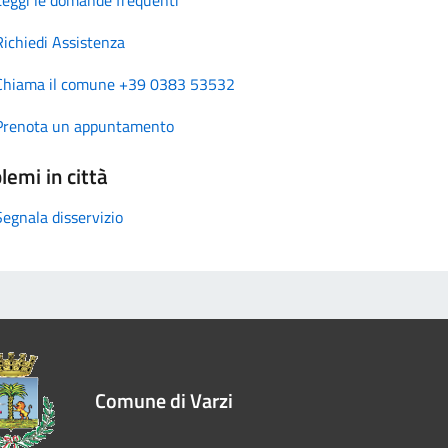
Richiedi Assistenza
Chiama il comune +39 0383 53532
Prenota un appuntamento
lemi in città
Segnala disservizio
Comune di Varzi